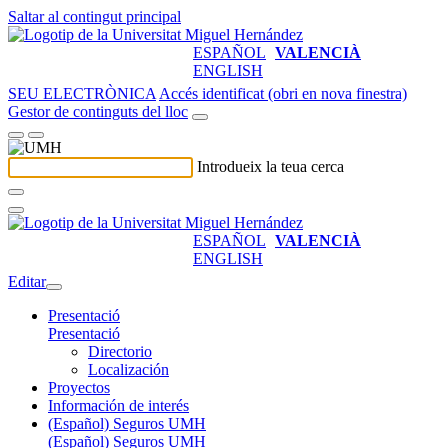
Saltar al contingut principal
ESPAÑOL
VALENCIÀ
ENGLISH
SEU ELECTRÒNICA
Accés identificat (obri en nova finestra)
Gestor de continguts del lloc
Introdueix la teua cerca
ESPAÑOL
VALENCIÀ
ENGLISH
Editar
Presentació
Presentació
Directorio
Localización
Proyectos
Información de interés
(Español) Seguros UMH
(Español) Seguros UMH