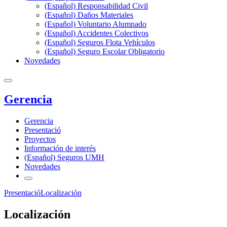
(Español) Responsabilidad Civil
(Español) Daños Materiales
(Español) Voluntario Alumnado
(Español) Accidentes Colectivos
(Español) Seguros Flota Vehículos
(Español) Seguro Escolar Obligatorio
Novedades
Gerencia
Gerencia
Presentació
Proyectos
Información de interés
(Español) Seguros UMH
Novedades
Presentació
Localización
Localización