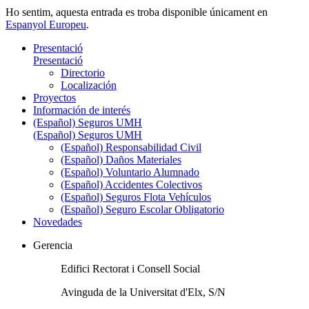
Ho sentim, aquesta entrada es troba disponible únicament en
Espanyol Europeu
.
Presentació
Presentació
Directorio
Localización
Proyectos
Información de interés
(Español) Seguros UMH
(Español) Seguros UMH
(Español) Responsabilidad Civil
(Español) Daños Materiales
(Español) Voluntario Alumnado
(Español) Accidentes Colectivos
(Español) Seguros Flota Vehículos
(Español) Seguro Escolar Obligatorio
Novedades
Gerencia
Edifici Rectorat i Consell Social
Avinguda de la Universitat d'Elx, S/N